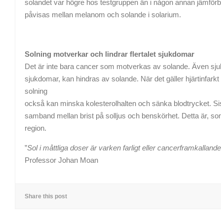
solandet var högre hos testgruppen än i någon annan jämförb
påvisas mellan melanom och solande i solarium.
Solning motverkar och lindrar flertalet sjukdomar
Det är inte bara cancer som motverkas av solande. Även sjuk
sjukdomar, kan hindras av solande. När det gäller hjärtinfarkt
solning
också kan minska kolesterolhalten och sänka blodtrycket. Sis
samband mellan brist på solljus och benskörhet. Detta är, som 
region.
”
Sol i måttliga doser är varken farligt eller cancerframkallande
Professor Johan Moan
Share this post