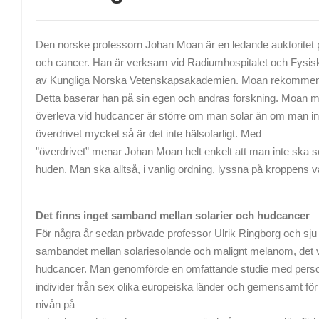
Den norske professorn Johan Moan är en ledande auktoritet 
och cancer. Han är verksam vid Radiumhospitalet och Fysiska
av Kungliga Norska Vetenskapsakademien. Moan rekommendera
Detta baserar han på sin egen och andras forskning. Moan m
överleva vid hudcancer är större om man solar än om man inte
överdrivet mycket så är det inte hälsofarligt. Med
”överdrivet” menar Johan Moan helt enkelt att man inte ska so
huden. Man ska alltså, i vanlig ordning, lyssna på kroppens v
Det finns inget samband mellan solarier och hudcancer
För några år sedan prövade professor Ulrik Ringborg och sju
sambandet mellan solariesolande och malignt melanom, det vi
hudcancer. Man genomförde en omfattande studie med persone
individer från sex olika europeiska länder och gemensamt för 
nivån på