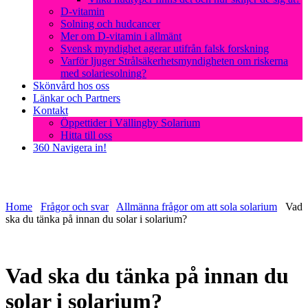
D-vitamin
Solning och hudcancer
Mer om D-vitamin i allmänt
Svensk myndighet agerar utifrån falsk forskning
Varför ljuger Strålsäkerhetsmyndigheten om riskerna
med solariesolning?
Skönvård hos oss
Länkar och Partners
Kontakt
Öppettider i Vällingby Solarium
Hitta till oss
360 Navigera in!
Home
Frågor och svar
Allmänna frågor om att sola solarium
Vad
ska du tänka på innan du solar i solarium?
Vad ska du tänka på innan du
solar i solarium?