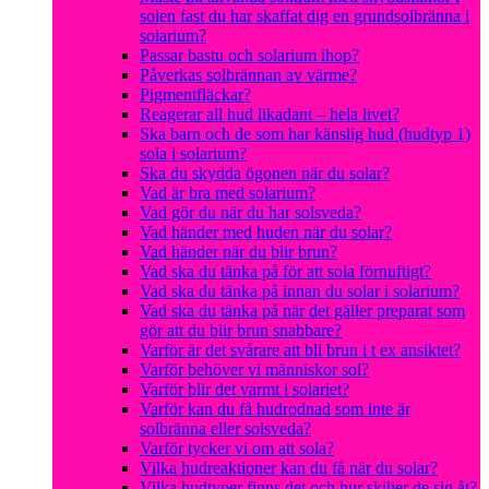
solen fast du har skaffat dig en grundsolbränna i
solarium?
Passar bastu och solarium ihop?
Påverkas solbrännan av värme?
Pigmentfläckar?
Reagerar all hud likadant – hela livet?
Ska barn och de som har känslig hud (hudtyp 1)
sola i solarium?
Ska du skydda ögonen när du solar?
Vad är bra med solarium?
Vad gör du när du har solsveda?
Vad händer med huden när du solar?
Vad händer när du blir brun?
Vad ska du tänka på för att sola förnuftigt?
Vad ska du tänka på innan du solar i solarium?
Vad ska du tänka på när det gäller preparat som
gör att du blir brun snabbare?
Varför är det svårare att bli brun i t ex ansiktet?
Varför behöver vi människor sol?
Varför blir det varmt i solariet?
Varför kan du få hudrodnad som inte är
solbränna eller solsveda?
Varför tycker vi om att sola?
Vilka hudreaktioner kan du få när du solar?
Vilka hudtyper finns det och hur skiljer de sig åt?