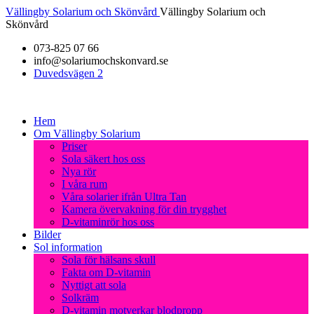
Vällingby Solarium och Skönvård
Vällingby Solarium och
Skönvård
073-825 07 66
info@solariumochskonvard.se
Duvedsvägen 2
Hem
Om Vällingby Solarium
Priser
Sola säkert hos oss
Nya rör
I våra rum
Våra solarier ifrån Ultra Tan
Kamera övervakning för din trygghet
D-vitaminrör hos oss
Bilder
Sol information
Sola för hälsans skull
Fakta om D-vitamin
Nyttigt att sola
Solkräm
D-vitamin motverkar blodpropp