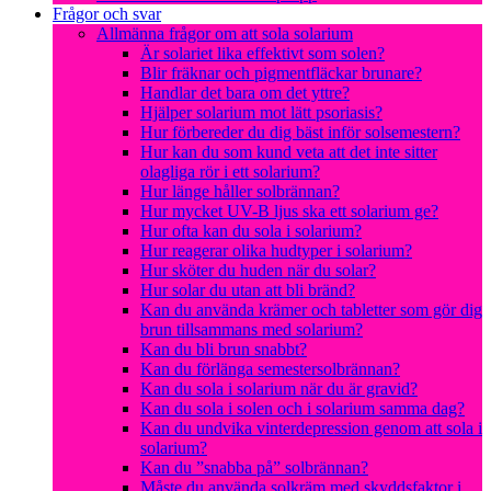
Frågor och svar
Allmänna frågor om att sola solarium
Är solariet lika effektivt som solen?
Blir fräknar och pigmentfläckar brunare?
Handlar det bara om det yttre?
Hjälper solarium mot lätt psoriasis?
Hur förbereder du dig bäst inför solsemestern?
Hur kan du som kund veta att det inte sitter
olagliga rör i ett solarium?
Hur länge håller solbrännan?
Hur mycket UV-B ljus ska ett solarium ge?
Hur ofta kan du sola i solarium?
Hur reagerar olika hudtyper i solarium?
Hur sköter du huden när du solar?
Hur solar du utan att bli bränd?
Kan du använda krämer och tabletter som gör dig
brun tillsammans med solarium?
Kan du bli brun snabbt?
Kan du förlänga semestersolbrännan?
Kan du sola i solarium när du är gravid?
Kan du sola i solen och i solarium samma dag?
Kan du undvika vinterdepression genom att sola i
solarium?
Kan du ”snabba på” solbrännan?
Måste du använda solkräm med skyddsfaktor i