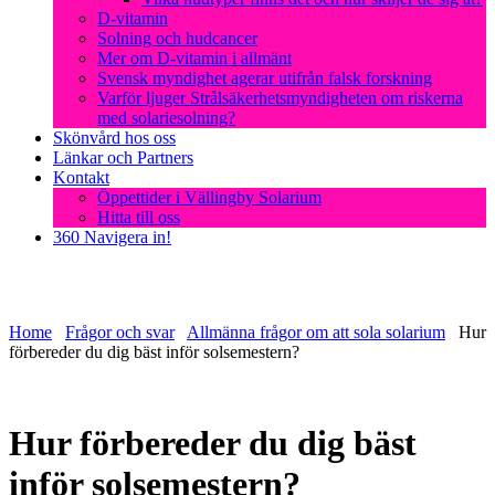
D-vitamin
Solning och hudcancer
Mer om D-vitamin i allmänt
Svensk myndighet agerar utifrån falsk forskning
Varför ljuger Strålsäkerhetsmyndigheten om riskerna
med solariesolning?
Skönvård hos oss
Länkar och Partners
Kontakt
Öppettider i Vällingby Solarium
Hitta till oss
360 Navigera in!
Home
Frågor och svar
Allmänna frågor om att sola solarium
Hur
förbereder du dig bäst inför solsemestern?
Hur förbereder du dig bäst
inför solsemestern?