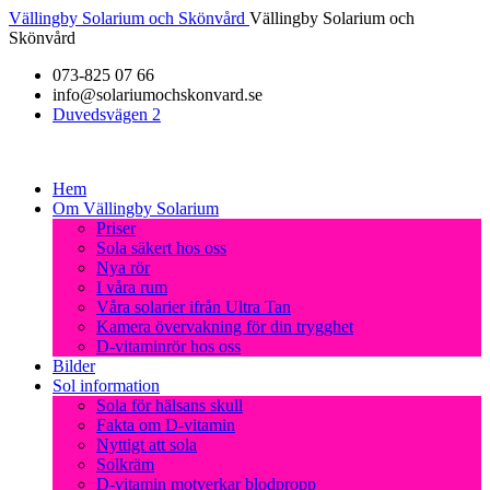
Vällingby Solarium och Skönvård
Vällingby Solarium och
Skönvård
073-825 07 66
info@solariumochskonvard.se
Duvedsvägen 2
Hem
Om Vällingby Solarium
Priser
Sola säkert hos oss
Nya rör
I våra rum
Våra solarier ifrån Ultra Tan
Kamera övervakning för din trygghet
D-vitaminrör hos oss
Bilder
Sol information
Sola för hälsans skull
Fakta om D-vitamin
Nyttigt att sola
Solkräm
D-vitamin motverkar blodpropp