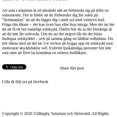
Att sola i solarium är ett idealiskt sätt att förbereda sig på inför en
solsemester. Det är bättre att du förbereder dig för solen på
”hemmaplan” än att du lägger dig i stark sol med vintervit hud.
Fråga din läkare – det kan även han eller hon intyga. Men det tar lite
tid att få ett bra naturligt solskydd. Därför bör du ta det försiktigt så
att du inte får solsveda. Om du tar det stegvis får du det bästa
hudegna solskyddet – och på samma gång en hållbar solbränna. Du
bör räkna med att det tar 3-4 veckor att bygga upp ett solskydd som
motsvarar skyddsfaktor 4-8. Extremt ljuskänsliga personer bör inte
sola utan att först ha kontaktat en erfaren hudläkare.
Share this post
Gilla & följ oss på facebook
Copyright © 2026 Vällingby Solarium och Skönvård. All Rights