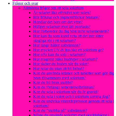
Frågor och svar
Allmänna frågor om att sola solarium
Är solariet lika effektivt som solen?
Blir fräknar och pigmentfläckar brunare?
Handlar det bara om det yttre?
Hjälper solarium mot lätt psoriasis?
Hur förbereder du dig bäst inför solsemestern?
Hur kan du som kund veta att det inte sitter
olagliga rör i ett solarium?
Hur länge håller solbrännan?
Hur mycket UV-B ljus ska ett solarium ge?
Hur ofta kan du sola i solarium?
Hur reagerar olika hudtyper i solarium?
Hur sköter du huden när du solar?
Hur solar du utan att bli bränd?
Kan du använda krämer och tabletter som gör dig
brun tillsammans med solarium?
Kan du bli brun snabbt?
Kan du förlänga semestersolbrännan?
Kan du sola i solarium när du är gravid?
Kan du sola i solen och i solarium samma dag?
Kan du undvika vinterdepression genom att sola i
solarium?
Kan du ”snabba på” solbrännan?
Måste du använda solkräm med skyddsfaktor i