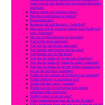
solen fast du har skaffat dig en grundsolbränna i
solarium?
Passar bastu och solarium ihop?
Påverkas solbrännan av värme?
Pigmentfläckar?
Reagerar all hud likadant – hela livet?
Ska barn och de som har känslig hud (hudtyp 1)
sola i solarium?
Ska du skydda ögonen när du solar?
Vad är bra med solarium?
Vad gör du när du har solsveda?
Vad händer med huden när du solar?
Vad händer när du blir brun?
Vad ska du tänka på för att sola förnuftigt?
Vad ska du tänka på innan du solar i solarium?
Vad ska du tänka på när det gäller preparat som
gör att du blir brun snabbare?
Varför är det svårare att bli brun i t ex ansiktet?
Varför behöver vi människor sol?
Varför blir det varmt i solariet?
Varför kan du få hudrodnad som inte är
solbränna eller solsveda?
Varför tycker vi om att sola?
Vilka hudreaktioner kan du få när du solar?
Vilka hudtyper finns det och hur skiljer de sig åt?